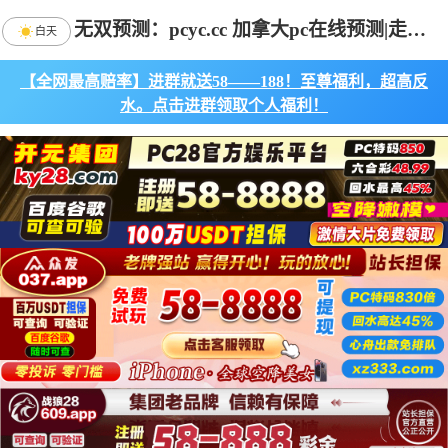
无双预测：pcyc.cc 加拿大pc在线预测|走势分析|加拿大二八结果查询-大仙加拿大预测
白天